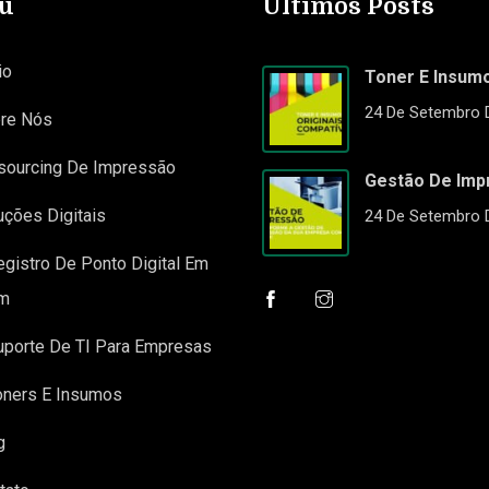
u
Últimos Posts
io
Toner E Insum
24 De Setembro 
re Nós
sourcing De Impressão
Gestão De Imp
uções Digitais
24 De Setembro 
egistro De Ponto Digital Em
m
uporte De TI Para Empresas
oners E Insumos
g