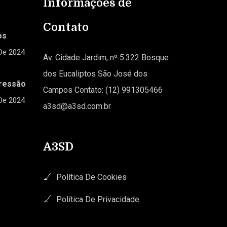
Informações de
Contato
os
De 2024
Av. Cidade Jardim, nº 5.322 Bosque
dos Eucaliptos São José dos
ressão
Campos Contato: (12) 991305466
De 2024
a3sd@a3sd.com.br
A3SD
Política De Cookies
Política De Privacidade