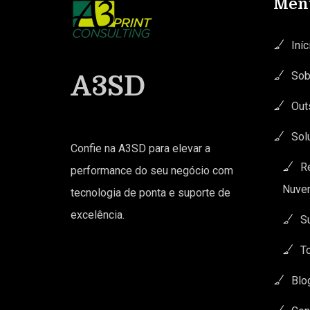
Men
Iníc
Sob
A3SD
Out
Sol
Confie na A3SD para elevar a
R
performance do seu negócio com
Nuve
tecnologia de ponta e suporte de
excelência.
S
T
Blo