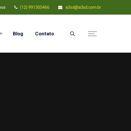
pos
(12) 991305466
a3sd@a3sd.com.br
Blog
Contato