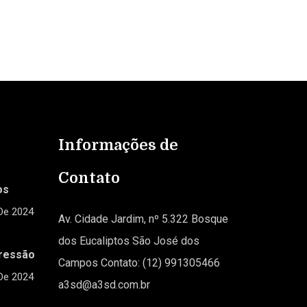
Informações de
Contato
os
De 2024
Av. Cidade Jardim, nº 5.322 Bosque
dos Eucaliptos São José dos
ressão
Campos Contato: (12) 991305466
De 2024
a3sd@a3sd.com.br