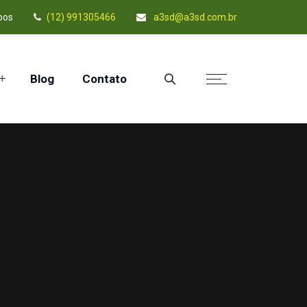
pos
(12) 991305466
a3sd@a3sd.com.br
Blog
Contato