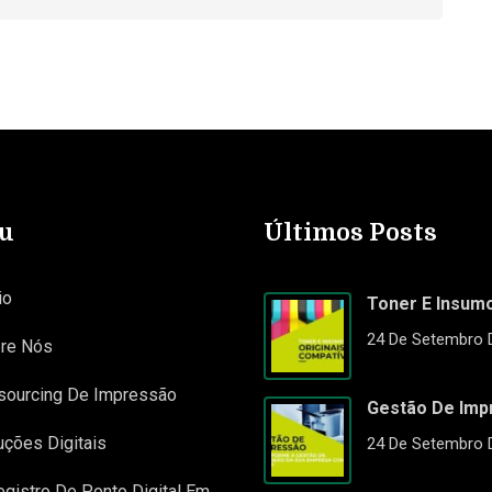
u
Últimos Posts
io
Toner E Insum
24 De Setembro 
re Nós
sourcing De Impressão
Gestão De Imp
uções Digitais
24 De Setembro 
egistro De Ponto Digital Em